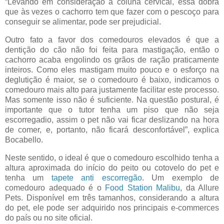
“Levando em consideração a coluna cervical, essa dobra
que às vezes o cachorro tem que fazer com o pescoço para
conseguir se alimentar, pode ser prejudicial.
Outro fato a favor dos comedouros elevados é que a
dentição do cão não foi feita para mastigação, então o
cachorro acaba engolindo os grãos de ração praticamente
inteiros. Como eles mastigam muito pouco e o esforço na
deglutição é maior, se o comedouro é baixo, indicamos o
comedouro mais alto para justamente facilitar este processo.
Mas somente isso não é suficiente. Na questão postural, é
importante que o tutor tenha um piso que não seja
escorregadio, assim o pet não vai ficar deslizando na hora
de comer, e, portanto, não ficará desconfortável”, explica
Bocabello.
Neste sentido, o ideal é que o comedouro escolhido tenha a
altura aproximada do início do peito ou cotovelo do pet e
tenha um
tapete anti escorregão
. Um exemplo de
comedouro adequado é o
Food Station Malibu
, da Allure
Pets. Disponível em três tamanhos, considerando a altura
do pet, ele pode ser adquirido nos principais e-commerces
do país ou no site oficial.