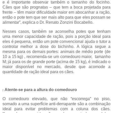
e é importante observar também o tamanho do focinho.
Cães que são prognatas – que tem a boca projetada para
frente – têm maior dificuldade maior em abocanhar a ração,
então o pote tem que ser mais alto para que eles possam se
alimentar”, explica o Dr. Renato Zonzini Bocabello.
Nesses casos, também se aconselha potes que tenham
uma menor capacidade de ração, pois a porção ideal para
eles é pequena, então um pote convencional ajuda o tutor a
controlar melhor a dose do bichinho. A lógica segue a
mesma para os demais portes: animais de médio porte (de
10 a 15 kg) , recomenda-se um comedouro maior,
tamanho
M; já para os de grande porte (acima de 15 kg), é indicado o
maior disponível no mercado, desde que acomode a
quantidade de ração ideal para os cães.
Atente-se para a altura do comedouro
2.
O comedouro elevado, que não “escorrega” no piso,
somado a uma superfície anti-derrapante são a combinação
ideal para evitar problemas com a coluna dos cães.